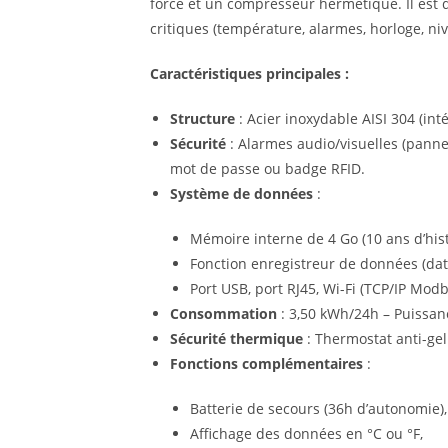
forcé et un compresseur hermétique. Il est 
critiques (température, alarmes, horloge, nive
Caractéristiques principales :
Structure
: Acier inoxydable AISI 304 (inté
Sécurité
: Alarmes audio/visuelles (panne
mot de passe ou badge RFID.
Système de données
:
Mémoire interne de 4 Go (10 ans d’hist
Fonction enregistreur de données (dat
Port USB, port RJ45, Wi-Fi (TCP/IP Mo
Consommation
: 3,50 kWh/24h – Puissan
Sécurité thermique
: Thermostat anti-gel 
Fonctions complémentaires
:
Batterie de secours (36h d’autonomie),
Affichage des données en °C ou °F,