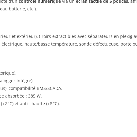
doté d’un
contrôle numérique
via un
écran tactile de 5 pouces
, af
au batterie, etc.).
rieur et extérieur), tiroirs extractibles avec séparateurs en plexigla
 électrique, haute/basse température, sonde défectueuse, porte ouve
orique).
alogger intégré).
dbus), compatibilité BMS/SCADA.
ce absorbée : 385 W.
(+2 °C) et anti-chauffe (+8 °C).