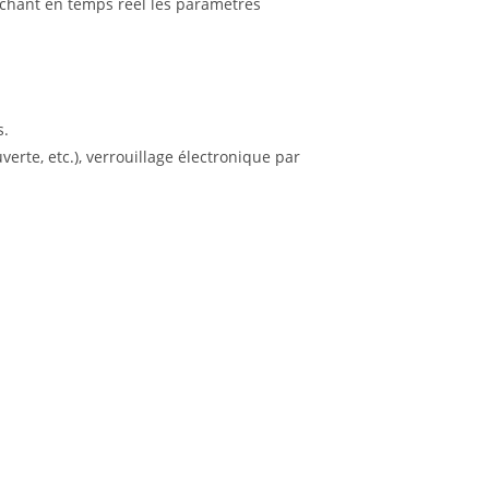
fichant en temps réel les paramètres
s.
rte, etc.), verrouillage électronique par