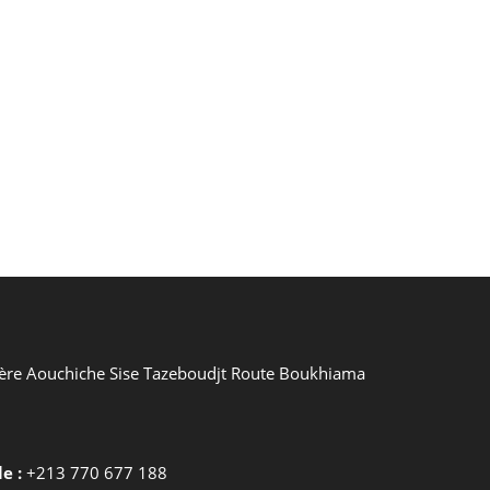
re Aouchiche Sise Tazeboudjt Route Boukhiama
e :
+213 770 677 188