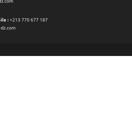
dz.com
le :
+213 770 677 187
-dz.com