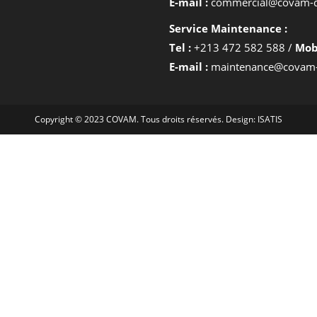
E-mail :
commercial@covam-
Service Maintenance :
Tel :
+213 472 582 588 /
Mobi
E-mail :
maintenance@covam
Copyright © 2023 COVAM. Tous droits réservés. Design:
ISATIS